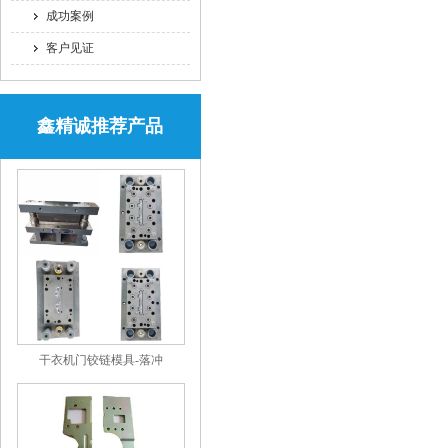
成功案例
客户见证
鑫精诚推荐产品
干衣机门铰链模具-落冲