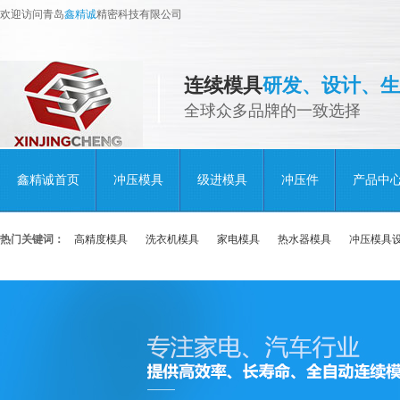
欢迎访问青岛
鑫精诚
精密科技有限公司
连续模具
研发、设计、生
全球众多品牌的一致选择
鑫精诚首页
冲压模具
级进模具
冲压件
产品中
热门关键词：
高精度模具
洗衣机模具
家电模具
热水器模具
冲压模具