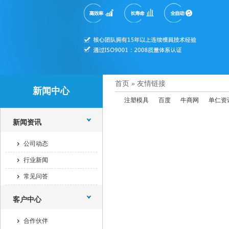
首页
»
友情链接
新闻中心
注塑模具
百度
牛商网
单仁资
新闻资讯
公司动态
行业新闻
常见问答
客户中心
合作伙伴