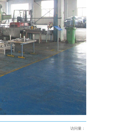
访问量：
-