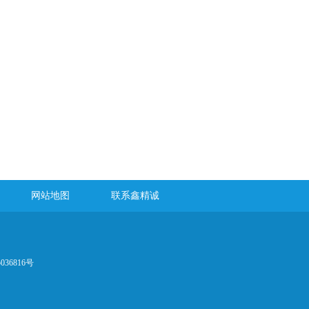
网站地图
联系鑫精诚
036816号