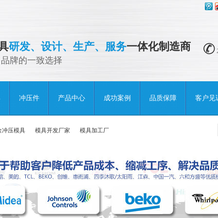
具
研发、设计、生产、服务
一体化制造商
多品牌的一致选择
具
冲压件
产品中心
成功案例
品质保障
客户见
金冲压模具
模具开发厂家
模具加工厂