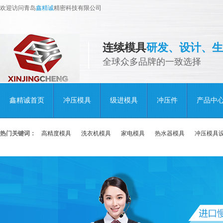
欢迎访问青岛
鑫精诚
精密科技有限公司
连续模具
研发、设计、生
全球众多品牌的一致选择
鑫精诚首页
冲压模具
级进模具
冲压件
产品中
热门关键词：
高精度模具
洗衣机模具
家电模具
热水器模具
冲压模具