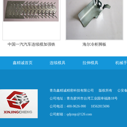
中国一汽汽车连续模加强铁
海尔冷柜脚板
鑫精诚首页
连续模具
拉伸模具
机械
青岛鑫精诚精密科技有限公司
版权所有
公安备案
公司地址：青岛胶州市台湾工业园幸福路18号
公司电话：400-9626-990
18562815696
公司邮箱：
qdjcmjc@126.com