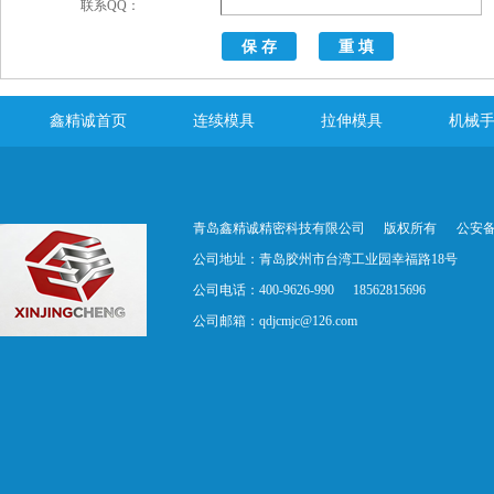
联系QQ：
鑫精诚首页
连续模具
拉伸模具
机械
青岛鑫精诚精密科技有限公司
版权所有
公安备案
公司地址：青岛胶州市台湾工业园幸福路18号
公司电话：400-9626-990
18562815696
公司邮箱：
qdjcmjc@126.com