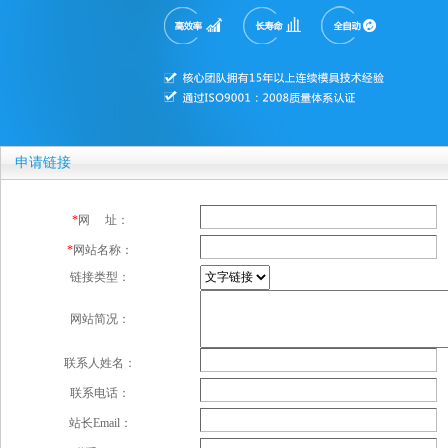
申请链接
*
网 址：
*
网站名称：
链接类型：
网站简况：
联系人姓名：
联系电话：
站长Email：