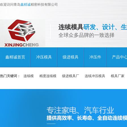
欢迎访问青岛
鑫精诚
精密科技有限公司
连续模具
研发、设计、生
全球众多品牌的一致选择
鑫精诚首页
冲压模具
级进模具
冲压件
产品中
热门关键词：
连续模
精度连续模
级进模具厂
连续冲压模具
模具厂家